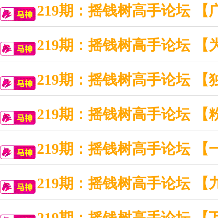
219期：摇钱树高手论坛 
219期：摇钱树高手论坛 
219期：摇钱树高手论坛 
219期：摇钱树高手论坛 
219期：摇钱树高手论坛 
219期：摇钱树高手论坛 
219期：摇钱树高手论坛 