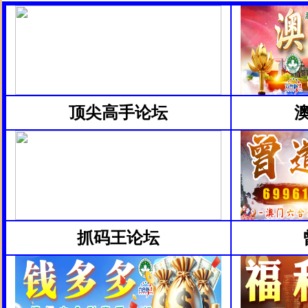
顶尖高手论坛
抓码王论坛