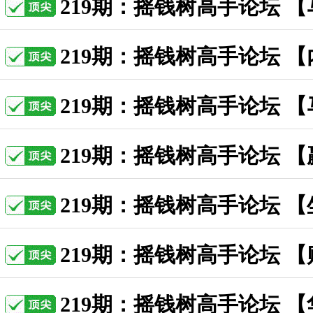
219期：摇钱树高手论坛 
219期：摇钱树高手论坛 
219期：摇钱树高手论坛 
219期：摇钱树高手论坛 
219期：摇钱树高手论坛 
219期：摇钱树高手论坛 
219期：摇钱树高手论坛 