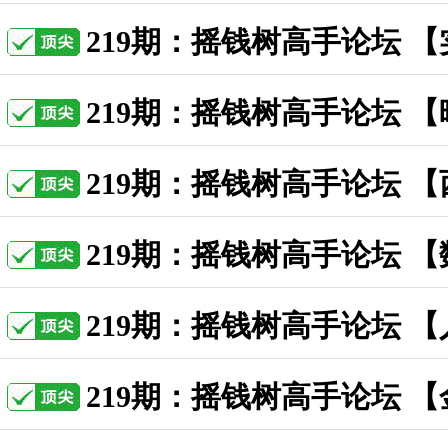
219期：摇钱树高手论坛 
219期：摇钱树高手论坛 
219期：摇钱树高手论坛 
219期：摇钱树高手论坛 
219期：摇钱树高手论坛 
219期：摇钱树高手论坛 