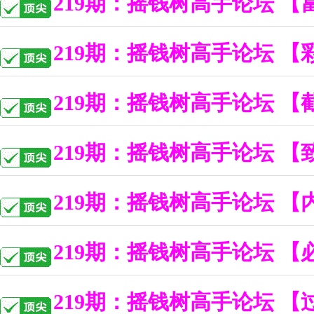
219期：摇钱树高手论坛 
219期：摇钱树高手论坛 
219期：摇钱树高手论坛 
219期：摇钱树高手论坛 
219期：摇钱树高手论坛 
219期：摇钱树高手论坛 
219期：摇钱树高手论坛 