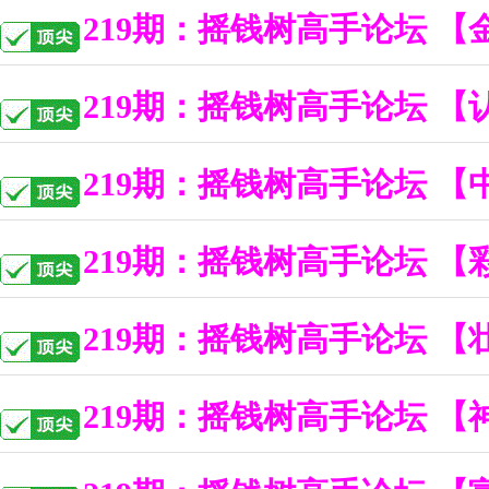
219期：摇钱树高手论坛 
219期：摇钱树高手论坛 
219期：摇钱树高手论坛 
219期：摇钱树高手论坛 
219期：摇钱树高手论坛 
219期：摇钱树高手论坛 