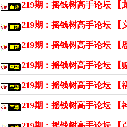
219期：摇钱树高手论坛 
219期：摇钱树高手论坛 
219期：摇钱树高手论坛 
219期：摇钱树高手论坛 
219期：摇钱树高手论坛 
219期：摇钱树高手论坛 
219期：摇钱树高手论坛 