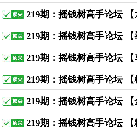
219期：摇钱树高手论坛 
219期：摇钱树高手论坛 
219期：摇钱树高手论坛 
219期：摇钱树高手论坛 
219期：摇钱树高手论坛 
219期：摇钱树高手论坛 