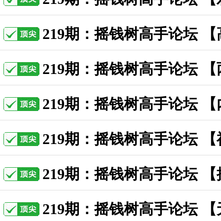
219期：摇钱树高手论坛 
219期：摇钱树高手论坛 
219期：摇钱树高手论坛 
219期：摇钱树高手论坛 
219期：摇钱树高手论坛 
219期：摇钱树高手论坛 